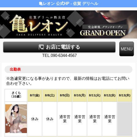
亀レオン 公式HP - 佐賀 デリヘル
お店に電話する
TEL.090-6344-4567
出勤表
※急遽変更になる事がありますので、最新の情報はお電話にてお問い
合わせ下さい。
さくら
8/7(金)
8/8(土)
8/9(日)
8/10(月)
8/11(火)
8/12(水)
8/13(木)
〔33歳〕
通常営
通常営
通常営
通常営
休み
休み
業
業
業
業